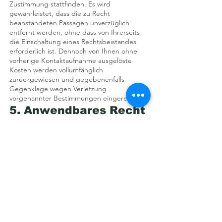
Zustimmung stattfinden. Es wird
gewährleistet, dass die zu Recht
beanstandeten Passagen unverzüglich
entfernt werden, ohne dass von Ihrerseits
die Einschaltung eines Rechtsbeistandes
erforderlich ist. Dennoch von Ihnen ohne
vorherige Kontaktaufnahme ausgelöste
Kosten werden vollumfänglich
zurückgewiesen und gegebenenfalls
Gegenklage wegen Verletzung
vorgenannter Bestimmungen eingereicht.
5. Anwendbares Recht
Es gilt ausschließlich das maßgebliche Recht
der Bundesrepublik Deutschland.
<!-- Google tag (gtag.js) --> <script async
src="https://www.googletagmanager.co
m/gtag/js?id=AW-16637958530">
</script> <script> window.dataLayer =
window.dataLayer || []; function gtag()
{dataLayer.push(arguments);} gtag('js',
new Date()); gtag('config', 'AW-
16637958530'); </script>